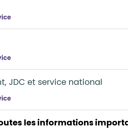
vice
vice
, JDC et service national
vice
outes les informations importa