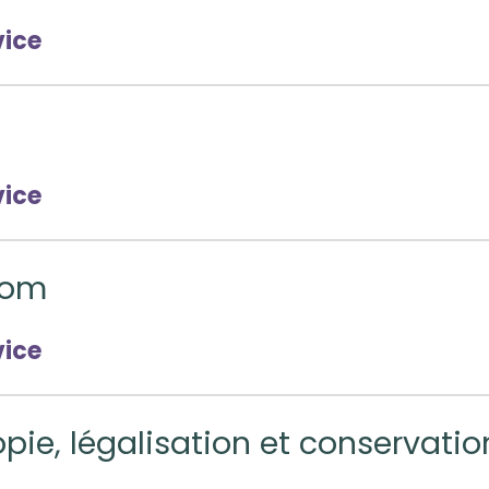
vice
vice
nom
vice
copie, légalisation et conservati