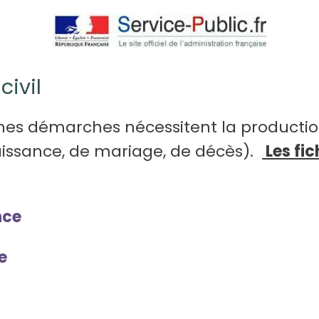
civil
aines démarches nécessitent la productio
naissance, de mariage, de décès).
Les fic
nce
e