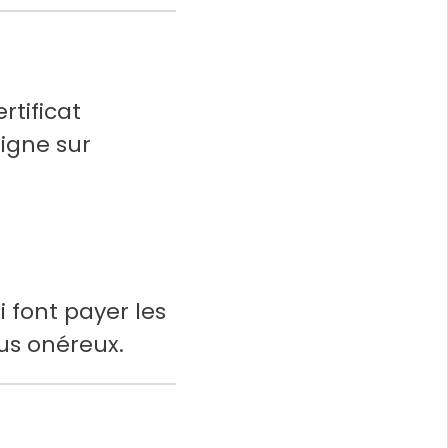
rtificat
ligne sur
i font payer les
us onéreux.